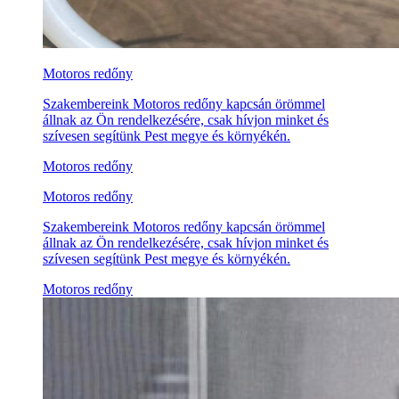
Motoros redőny
Szakembereink Motoros redőny kapcsán örömmel
állnak az Ön rendelkezésére, csak hívjon minket és
szívesen segítünk Pest megye és környékén.
Motoros redőny
Motoros redőny
Szakembereink Motoros redőny kapcsán örömmel
állnak az Ön rendelkezésére, csak hívjon minket és
szívesen segítünk Pest megye és környékén.
Motoros redőny