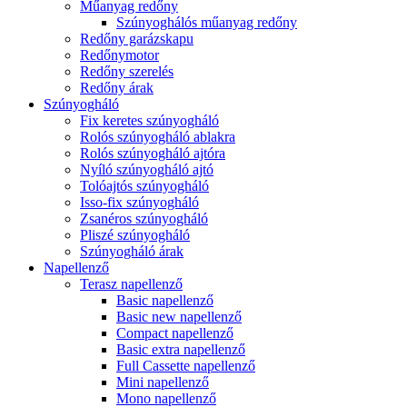
Műanyag redőny
Szúnyoghálós műanyag redőny
Redőny garázskapu
Redőnymotor
Redőny szerelés
Redőny árak
Szúnyogháló
Fix keretes szúnyogháló
Rolós szúnyogháló ablakra
Rolós szúnyogháló ajtóra
Nyíló szúnyogháló ajtó
Tolóajtós szúnyogháló
Isso-fix szúnyogháló
Zsanéros szúnyogháló
Pliszé szúnyogháló
Szúnyogháló árak
Napellenző
Terasz napellenző
Basic napellenző
Basic new napellenző
Compact napellenző
Basic extra napellenző
Full Cassette napellenző
Mini napellenző
Mono napellenző