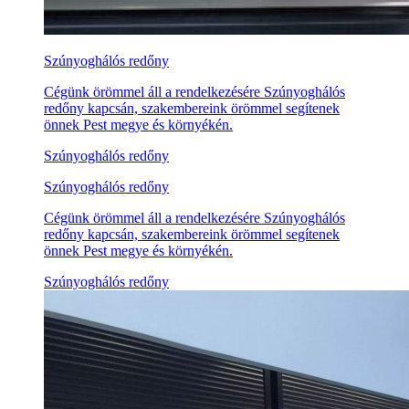
Szúnyoghálós redőny
Cégünk örömmel áll a rendelkezésére Szúnyoghálós
redőny kapcsán, szakembereink örömmel segítenek
önnek Pest megye és környékén.
Szúnyoghálós redőny
Szúnyoghálós redőny
Cégünk örömmel áll a rendelkezésére Szúnyoghálós
redőny kapcsán, szakembereink örömmel segítenek
önnek Pest megye és környékén.
Szúnyoghálós redőny