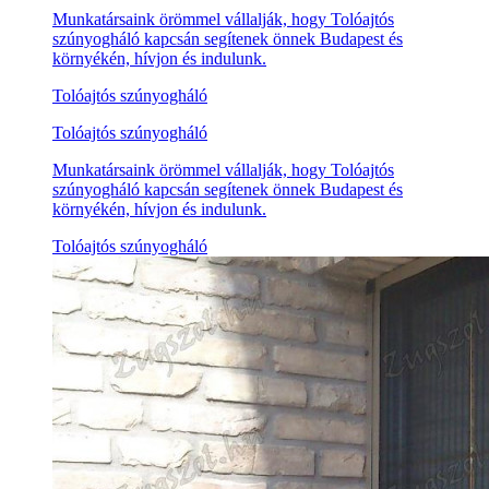
Munkatársaink örömmel vállalják, hogy Tolóajtós
szúnyogháló kapcsán segítenek önnek Budapest és
környékén, hívjon és indulunk.
Tolóajtós szúnyogháló
Tolóajtós szúnyogháló
Munkatársaink örömmel vállalják, hogy Tolóajtós
szúnyogháló kapcsán segítenek önnek Budapest és
környékén, hívjon és indulunk.
Tolóajtós szúnyogháló