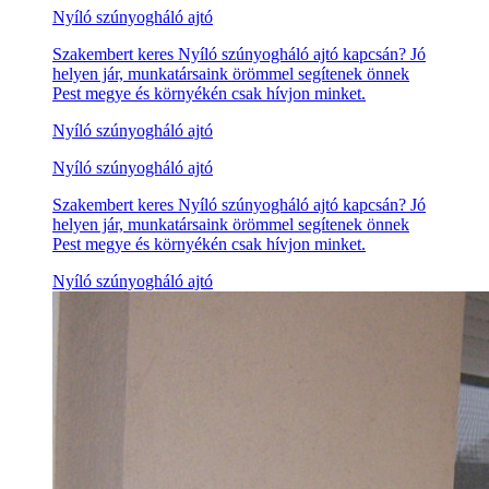
Nyíló szúnyogháló ajtó
Szakembert keres Nyíló szúnyogháló ajtó kapcsán? Jó
helyen jár, munkatársaink örömmel segítenek önnek
Pest megye és környékén csak hívjon minket.
Nyíló szúnyogháló ajtó
Nyíló szúnyogháló ajtó
Szakembert keres Nyíló szúnyogháló ajtó kapcsán? Jó
helyen jár, munkatársaink örömmel segítenek önnek
Pest megye és környékén csak hívjon minket.
Nyíló szúnyogháló ajtó