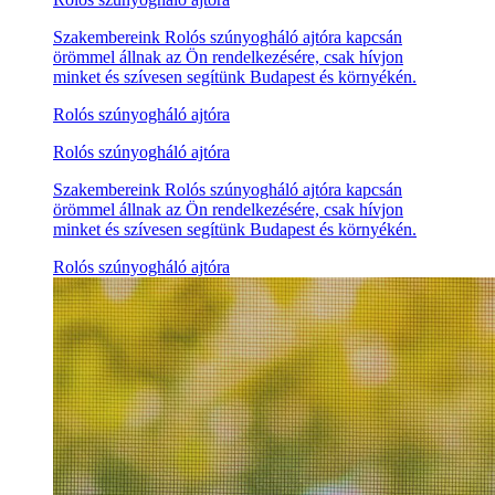
Szakembereink Rolós szúnyogháló ajtóra kapcsán
örömmel állnak az Ön rendelkezésére, csak hívjon
minket és szívesen segítünk Budapest és környékén.
Rolós szúnyogháló ajtóra
Rolós szúnyogháló ajtóra
Szakembereink Rolós szúnyogháló ajtóra kapcsán
örömmel állnak az Ön rendelkezésére, csak hívjon
minket és szívesen segítünk Budapest és környékén.
Rolós szúnyogháló ajtóra