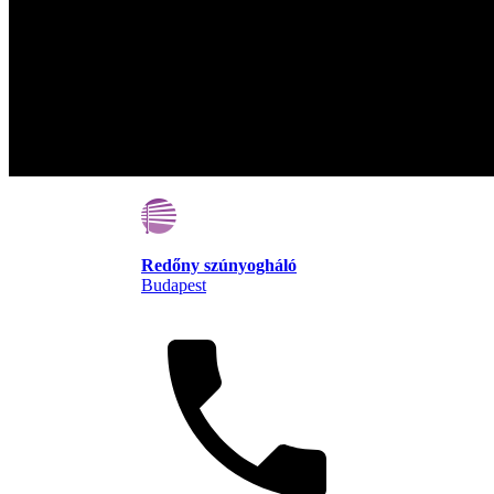
Redőny szúnyogháló
Budapest