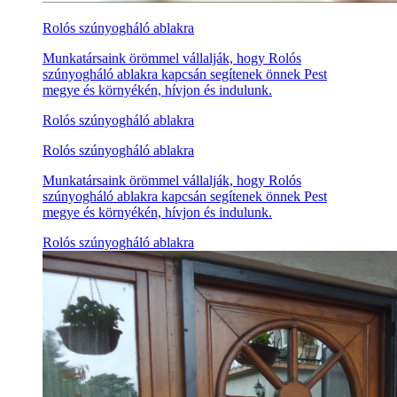
Rolós szúnyogháló ablakra
Munkatársaink örömmel vállalják, hogy Rolós
szúnyogháló ablakra kapcsán segítenek önnek Pest
megye és környékén, hívjon és indulunk.
Rolós szúnyogháló ablakra
Rolós szúnyogháló ablakra
Munkatársaink örömmel vállalják, hogy Rolós
szúnyogháló ablakra kapcsán segítenek önnek Pest
megye és környékén, hívjon és indulunk.
Rolós szúnyogháló ablakra