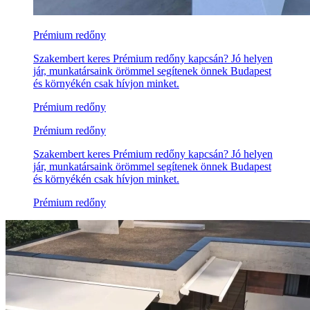
Prémium redőny
Szakembert keres Prémium redőny kapcsán? Jó helyen
jár, munkatársaink örömmel segítenek önnek Budapest
és környékén csak hívjon minket.
Prémium redőny
Prémium redőny
Szakembert keres Prémium redőny kapcsán? Jó helyen
jár, munkatársaink örömmel segítenek önnek Budapest
és környékén csak hívjon minket.
Prémium redőny