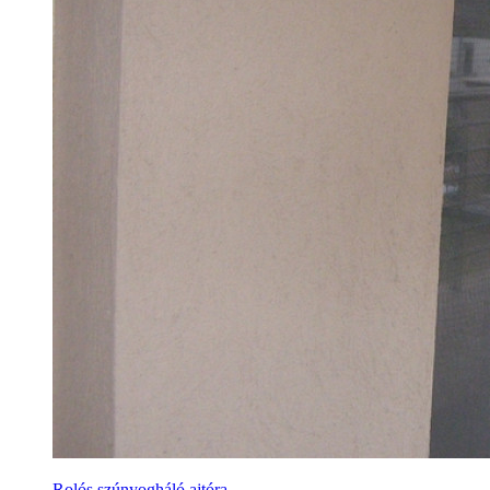
Rolós szúnyogháló ajtóra