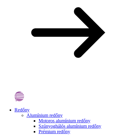
Redőny
Alumínium redőny
Motoros alumínium redőny
Szúnyoghálós alumínium redőny
Prémium redőny