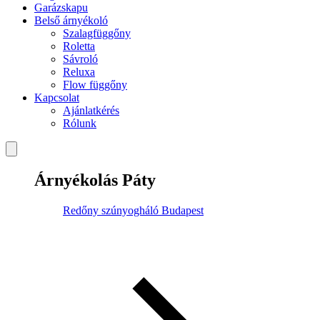
Garázskapu
Belső árnyékoló
Szalagfüggőny
Roletta
Sávroló
Reluxa
Flow függőny
Kapcsolat
Ajánlatkérés
Rólunk
Árnyékolás Páty
Redőny szúnyogháló Budapest