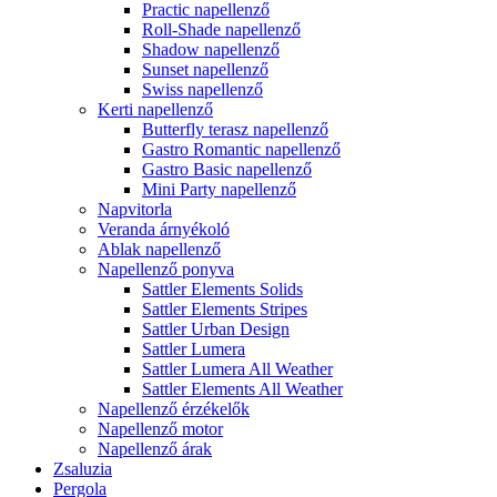
Practic napellenző
Roll-Shade napellenző
Shadow napellenző
Sunset napellenző
Swiss napellenző
Kerti napellenző
Butterfly terasz napellenző
Gastro Romantic napellenző
Gastro Basic napellenző
Mini Party napellenző
Napvitorla
Veranda árnyékoló
Ablak napellenző
Napellenző ponyva
Sattler Elements Solids
Sattler Elements Stripes
Sattler Urban Design
Sattler Lumera
Sattler Lumera All Weather
Sattler Elements All Weather
Napellenző érzékelők
Napellenző motor
Napellenző árak
Zsaluzia
Pergola