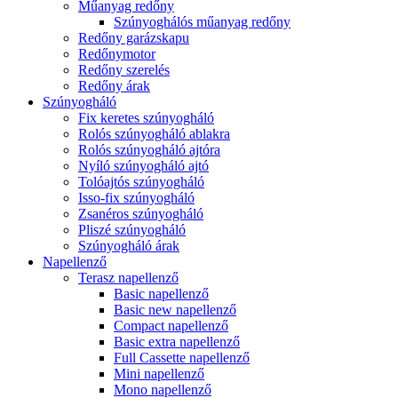
Műanyag redőny
Szúnyoghálós műanyag redőny
Redőny garázskapu
Redőnymotor
Redőny szerelés
Redőny árak
Szúnyogháló
Fix keretes szúnyogháló
Rolós szúnyogháló ablakra
Rolós szúnyogháló ajtóra
Nyíló szúnyogháló ajtó
Tolóajtós szúnyogháló
Isso-fix szúnyogháló
Zsanéros szúnyogháló
Pliszé szúnyogháló
Szúnyogháló árak
Napellenző
Terasz napellenző
Basic napellenző
Basic new napellenző
Compact napellenző
Basic extra napellenző
Full Cassette napellenző
Mini napellenző
Mono napellenző