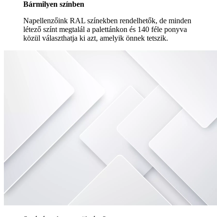
Bármilyen színben
Napellenzőink RAL színekben rendelhetők, de minden
létező színt megtalál a palettánkon és 140 féle ponyva
közül választhatja ki azt, amelyik önnek tetszik.