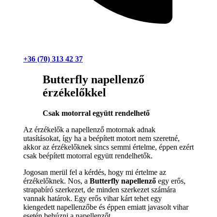
+36 (70) 313 42 37
Butterfly napellenző
érzékelőkkel
Csak motorral együtt rendelhető
Az érzékelők a napellenző motornak adnak
utasításokat, így ha a beépített motort nem szeretné,
akkor az érzékelőknek sincs semmi értelme, éppen ezért
csak beépített motorral együtt rendelhetők.
Jogosan merül fel a kérdés, hogy mi értelme az
érzékelőknek. Nos, a
Butterfly napellenző
egy erős,
strapabíró szerkezet, de minden szerkezet számára
vannak határok. Egy erős vihar kárt tehet egy
kiengedett napellenzőbe és éppen emiatt javasolt vihar
esetén behúzni a napellenzőt.