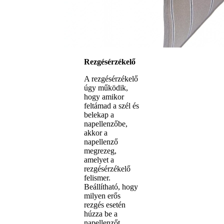
Rezgésérzékelő
A rezgésérzékelő
úgy működik,
hogy amikor
feltámad a szél és
belekap a
napellenzőbe,
akkor a
napellenző
megrezeg,
amelyet a
rezgésérzékelő
felismer.
Beállítható, hogy
milyen erős
rezgés esetén
húzza be a
napellenzőt.