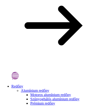
Redőny
Alumínium redőny
Motoros alumínium redőny
Szúnyoghálós alumínium redőny
Prémium redőny