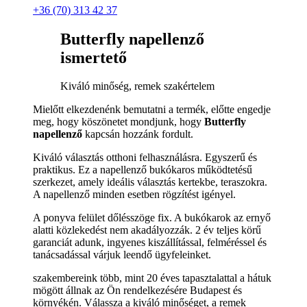
+36 (70) 313 42 37
Butterfly napellenző
ismertető
Kiváló minőség, remek szakértelem
Mielőtt elkezdenénk bemutatni a termék, előtte engedje
meg, hogy köszönetet mondjunk, hogy
Butterfly
napellenző
kapcsán hozzánk fordult.
Kiváló választás otthoni felhasználásra. Egyszerű és
praktikus. Ez a napellenző bukókaros működtetésű
szerkezet, amely ideális választás kertekbe, teraszokra.
A napellenző minden esetben rögzítést igényel.
A ponyva felület dőlésszöge fix. A bukókarok az ernyő
alatti közlekedést nem akadályozzák. 2 év teljes körű
garanciát adunk, ingyenes kiszállítással, felméréssel és
tanácsadással várjuk leendő ügyfeleinket.
szakembereink több, mint 20 éves tapasztalattal a hátuk
mögött állnak az Ön rendelkezésére Budapest és
környékén. Válassza a kiváló minőséget, a remek