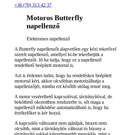
+36 (70) 313 42 37
Motoros Butterfly
napellenző
Elektromos napellenző
A Butterfly napellenzőt alapvetően egy kézi tekerővel
szerelt napellenző, amellyel ki-be tekerhetjük a
napellenzőt. Jó ha tudja, hogy ez a napellenző
rendelhető beépített motorral is.
Azt is érdemes tudni, hogy ha rendeléskor beépített
motorral kéri, akkor olcsóbban motorizálhatja a
napellenzőjét, mintha ezt később utólag tenné meg.
A motor vezérelhető kapcsolóval, távirányítóval, de
beköthető okosotthon rendszerbe is, sőt maga a
napellenző működése automatizálható is, hogy ha
érzékelőket is kér hozzá.
A kapcsolós változatot nem ajánljuk, hiszen nem
olcsóbb, mint a távirányítós változat és bizony a
távirányító sokkal kényelmesebb megoldás, mint a