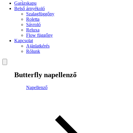
Garázskapu
Belső árnyékoló
Szalagfüggőny
Roletta
Sávroló
Reluxa
Flow függőny
Kapcsolat
Ajánlatkérés
Rólunk
Butterfly napellenző
Napellenző