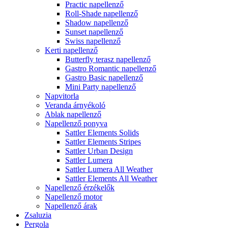
Practic napellenző
Roll-Shade napellenző
Shadow napellenző
Sunset napellenző
Swiss napellenző
Kerti napellenző
Butterfly terasz napellenző
Gastro Romantic napellenző
Gastro Basic napellenző
Mini Party napellenző
Napvitorla
Veranda árnyékoló
Ablak napellenző
Napellenző ponyva
Sattler Elements Solids
Sattler Elements Stripes
Sattler Urban Design
Sattler Lumera
Sattler Lumera All Weather
Sattler Elements All Weather
Napellenző érzékelők
Napellenző motor
Napellenző árak
Zsaluzia
Pergola