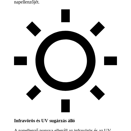
napellenzőjét.
Infravörös és UV sugárzás álló
A napellenző ponyva ellenáll az infravörös és az UV