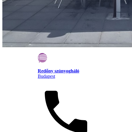
Redőny szúnyogháló
Budapest