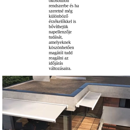
okosotthon
rendszerbe és ha
szeretné még
különböző
érzékelőkkel is
bővíthejük
napellenzője
tudását,
amelyeknek
köszönhetően
magától tudd
reagálni az
időjárás
változásaira.