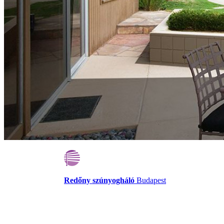
Redőny szúnyogháló
Budapest