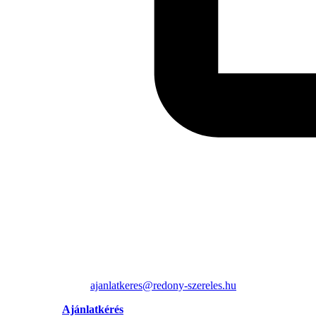
ajanlatkeres@redony-szereles.hu
Ajánlatkérés