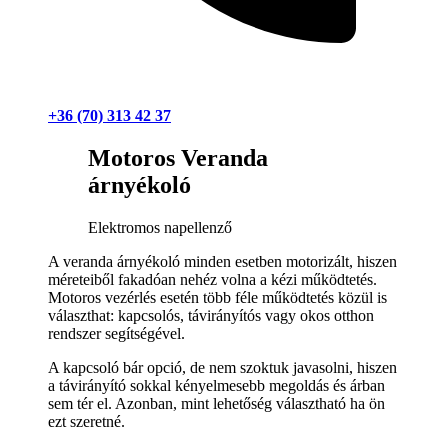
+36 (70) 313 42 37
Motoros Veranda
árnyékoló
Elektromos napellenző
A veranda árnyékoló minden esetben motorizált, hiszen
méreteiből fakadóan nehéz volna a kézi működtetés.
Motoros vezérlés esetén több féle működtetés közül is
választhat: kapcsolós, távirányítós vagy okos otthon
rendszer segítségével.
A kapcsoló bár opció, de nem szoktuk javasolni, hiszen
a távirányító sokkal kényelmesebb megoldás és árban
sem tér el. Azonban, mint lehetőség választható ha ön
ezt szeretné.