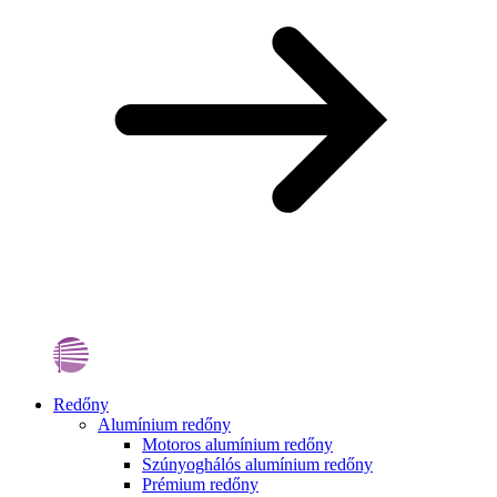
Redőny
Alumínium redőny
Motoros alumínium redőny
Szúnyoghálós alumínium redőny
Prémium redőny