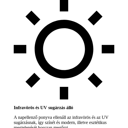
Infravörös és UV sugárzás álló
A napellenző ponyva ellenáll az infravörös és az UV
sugárzásnak, így színét és modern, illetve esztétikus
megjelenését hosszan megőrzi.