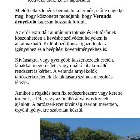
Mielőtt elkezdenénk bemutatni a termék, előtte engedje
meg, hogy köszönetet mondjunk, hogy
Veranda
árnyékoló
kapcsán hozzánk fordult.
Az erős extrudált alumínium toknak és lefutósínnek
köszönhetően a kevésbé szélvédett helyeken is
alkalmazható. Különböző típusai igazodnak az
igényeihez és a beépítési követelményekhez is.
Kívánságra, vagy gyengébb falszerkezetek esetén,
lábakkal megerősített, vagy önálló lábakon álló
rendszert is kérhet. A veranda árnyékolók
tartószerkezetének kialakítására számos megoldás
létezik.
Amikor a rögzítés nem fix tetőszerkezetre vagy keretre
történik, a fél-, vagy az önálló állványos kivitelt
ajánlott. A tartószerkezet kívánság szerinti méretben,
egyéni igényekre szabottan készül.