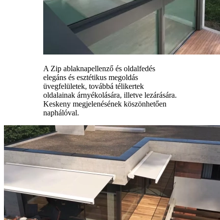
A Zip ablaknapellenző és oldalfedés
elegáns és esztétikus megoldás
üvegfelületek, továbbá télikertek
oldalainak árnyékolására, illetve lezárására.
Keskeny megjelenésének köszönhetően
naphálóval.