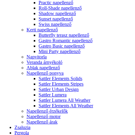
Practic napellenző
Roll-Shade napellenző
Shadow napellenző
Sunset napellenző
Swiss napellenző
Kerti napellenző
Butterfly terasz napellenző
Gastro Romantic napellenző
Gastro Basic napellenző
Mini Party napellenző
Napvitorla
Veranda árnyékoló
Ablak napellenző
Napellenző ponyva
Sattler Elements Solids
Sattler Elements Stripes
Sattler Urban Design
Sattler Lumera
Sattler Lumera All Weather
Sattler Elements All Weather
Napellenző érzékelők
Napellenző motor
Napellenző árak
Zsaluzia
Pergola