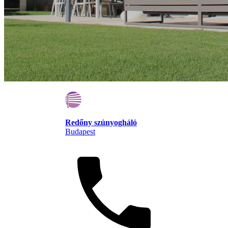
Redőny szúnyogháló
Budapest