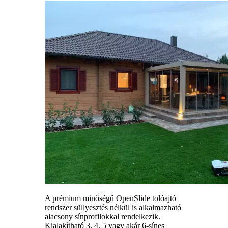
A prémium minőségű OpenSlide tolóajtó
rendszer süllyesztés nélkül is alkalmazható
alacsony sínprofilokkal rendelkezik.
Kialakítható 3, 4, 5 vagy akár 6-sínes