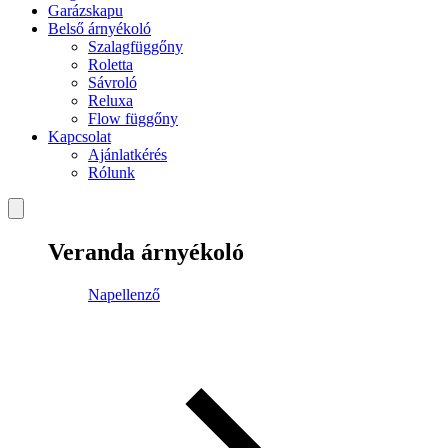
Garázskapu
Belső árnyékoló
Szalagfüggőny
Roletta
Sávroló
Reluxa
Flow függőny
Kapcsolat
Ajánlatkérés
Rólunk
Veranda árnyékoló
Napellenző