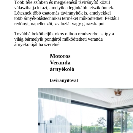
Több féle színben és megjelenésű távirányító közül
választhatja ki azt, amelyik a leginkább tetszik önnek.
Léteznek több csatornás távirányítók is, amelyekkel
több árnyékolástechnikai terméket működtethet. Például
redőnyt, napellenzőt, zsaluziát vagy garázskaput.
Továbbá beköthetjük okos otthon rendszerbe is, így a
világ bármelyik pontjáról működtetheti veranda
árnyékolóját ha szeretné.
Motoros
Veranda
árnyékoló
távirányítóval