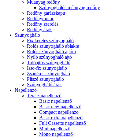
Műanyag redőny
Szúnyoghálós műanyag redőny
Redőny garázskapu
Redőnymotor
Redőny szerelés
Redőny árak
Szúnyogháló
Fix keretes szúnyogháló
Rolós szúnyogháló ablakra
Rolós szúnyogháló ajtóra
Nyíló szúnyogháló ajtó
Tolóajtós szúnyogháló
Isso-fix szúnyogháló
Zsanéros szúnyogháló
Pliszé szúnyogháló
Szúnyogháló árak
Napellenző
Terasz napellenző
Basic napellenző
Basic new napellenző
Compact napellenző
Basic extra napellenző
Full Cassette napellenző
Mini napellenző
Mono napellenző