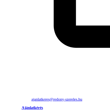
ajanlatkeres@redony-szereles.hu
Ajánlatkérés