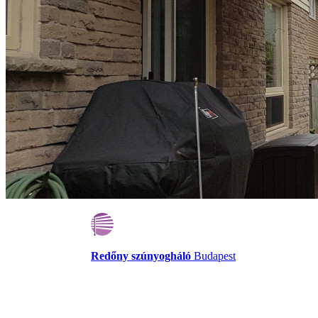
Redőny szúnyogháló
Budapest