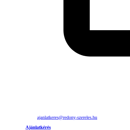
ajanlatkeres@redony-szereles.hu
Ajánlatkérés