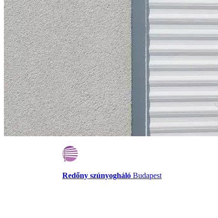
Redőny szúnyogháló
Budapest