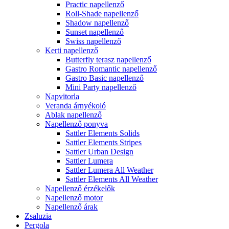
Practic napellenző
Roll-Shade napellenző
Shadow napellenző
Sunset napellenző
Swiss napellenző
Kerti napellenző
Butterfly terasz napellenző
Gastro Romantic napellenző
Gastro Basic napellenző
Mini Party napellenző
Napvitorla
Veranda árnyékoló
Ablak napellenző
Napellenző ponyva
Sattler Elements Solids
Sattler Elements Stripes
Sattler Urban Design
Sattler Lumera
Sattler Lumera All Weather
Sattler Elements All Weather
Napellenző érzékelők
Napellenző motor
Napellenző árak
Zsaluzia
Pergola