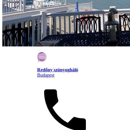
Redőny szúnyogháló
Budapest