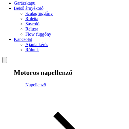
Garázskapu
Belső árnyékoló
Szalagfüggőny
Roletta
Sávroló
Reluxa
Flow függőny
Kapcsolat
Ajánlatkérés
Rólunk
Motoros napellenző
Napellenző