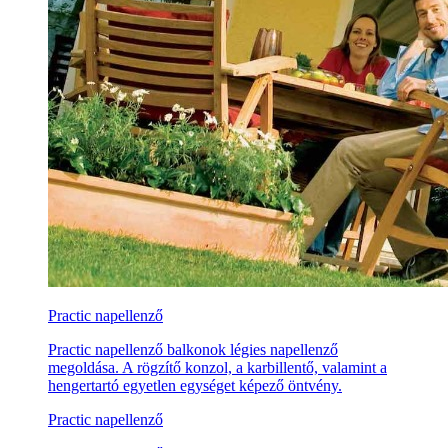
Practic napellenző
Practic napellenző balkonok légies napellenző
megoldása. A rögzítő konzol, a karbillentő, valamint a
hengertartó egyetlen egységet képező öntvény.
Practic napellenző