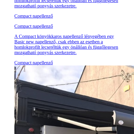
homlokprofilt lecseréltük egy önállóan és függőlegesen
mozgatható ponyvás szerkezetre.
Compact napellenző
Compact napellenző
A Compact könyökkaros napellenző lényegében egy
Basic new napellenző, csak ebben az esetben a
homlokprofilt lecseréltük egy önállóan és függőlegesen
mozgatható ponyvás szerkezetre.
Compact napellenző