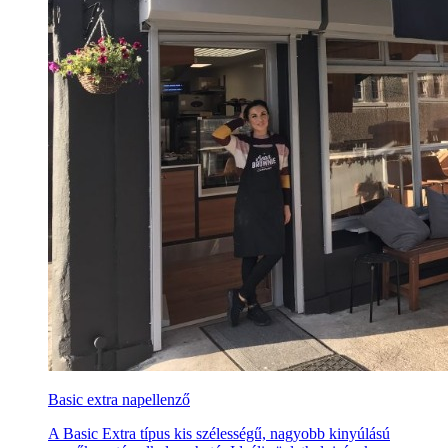
Basic extra napellenző
A Basic Extra típus kis szélességű, nagyobb kinyúlású