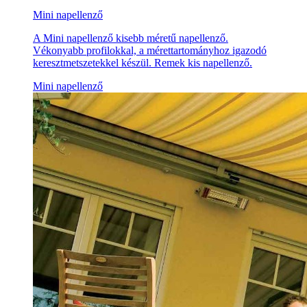
Mini napellenző
A Mini napellenző kisebb méretű napellenző.
Vékonyabb profilokkal, a mérettartományhoz igazodó
keresztmetszetekkel készül. Remek kis napellenző.
Mini napellenző