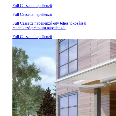
Full Cassette napellenző
Full Cassette napellenző
Full Cassette napellenző egy teljes tokozással
rendelkező prémium napellenző.
Full Cassette napellenző