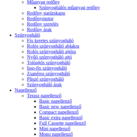
Műanyag redőny
Szúnyoghálós műanyag redőny
Redőny garázskapu
Redőnymotor
Redőny szerelés
Redőny árak
Szúnyogháló
Fix keretes szúnyogháló
Rolós szúnyogháló ablakra
Rolós szúnyogháló ajtóra
Nyíló szúnyogháló ajtó
Tolóajtós szúnyogháló
Isso-fix szúnyogháló
Zsanéros szúnyogháló
Pliszé szúnyogháló
Szúnyogháló árak
Napellenző
Terasz napellenző
Basic napellenző
Basic new napellenző
Compact napellenző
Basic extra napellenző
Full Cassette napellenző
Mini napellenző
Mono napellenző