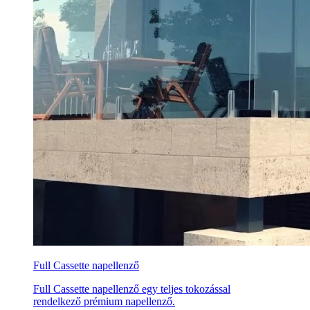
Full Cassette napellenző
Full Cassette napellenző egy teljes tokozással
rendelkező prémium napellenző.