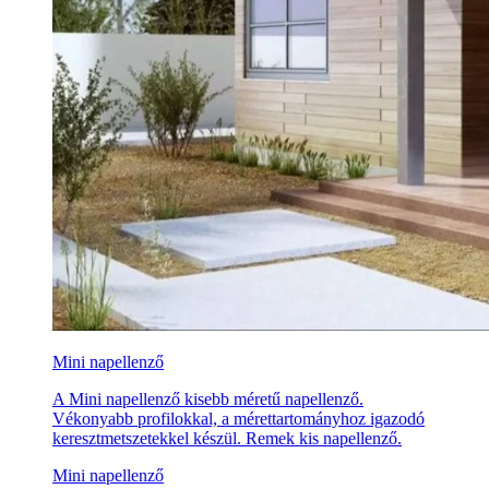
Mini napellenző
A Mini napellenző kisebb méretű napellenző.
Vékonyabb profilokkal, a mérettartományhoz igazodó
keresztmetszetekkel készül. Remek kis napellenző.
Mini napellenző