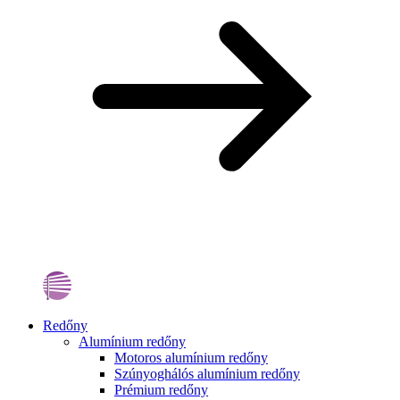
Redőny
Alumínium redőny
Motoros alumínium redőny
Szúnyoghálós alumínium redőny
Prémium redőny