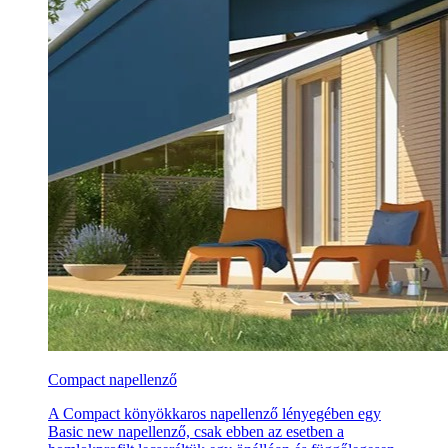
Compact napellenző
A Compact könyökkaros napellenző lényegében egy
Basic new napellenző, csak ebben az esetben a