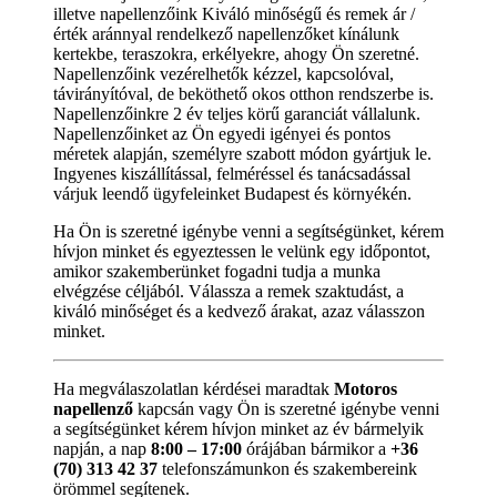
illetve napellenzőink Kiváló minőségű és remek ár /
érték aránnyal rendelkező napellenzőket kínálunk
kertekbe, teraszokra, erkélyekre, ahogy Ön szeretné.
Napellenzőink vezérelhetők kézzel, kapcsolóval,
távirányítóval, de beköthető okos otthon rendszerbe is.
Napellenzőinkre 2 év teljes körű garanciát vállalunk.
Napellenzőinket az Ön egyedi igényei és pontos
méretek alapján, személyre szabott módon gyártjuk le.
Ingyenes kiszállítással, felméréssel és tanácsadással
várjuk leendő ügyfeleinket Budapest és környékén.
Ha Ön is szeretné igénybe venni a segítségünket, kérem
hívjon minket és egyeztessen le velünk egy időpontot,
amikor szakemberünket fogadni tudja a munka
elvégzése céljából. Válassza a remek szaktudást, a
kiváló minőséget és a kedvező árakat, azaz válasszon
minket.
Ha megválaszolatlan kérdései maradtak
Motoros
napellenző
kapcsán vagy Ön is szeretné igénybe venni
a segítségünket kérem hívjon minket az év bármelyik
napján, a nap
8:00 – 17:00
órájában bármikor a
+36
(70) 313 42 37
telefonszámunkon és szakembereink
örömmel segítenek.